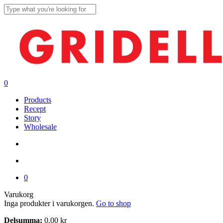
Skip
to
Close
main
Search
content
search
account
0
Menu
Products
Recept
Story
Wholesale
search
account
0
Close
Varukorg
Cart
Inga produkter i varukorgen.
Go to shop
Delsumma:
0,00
kr