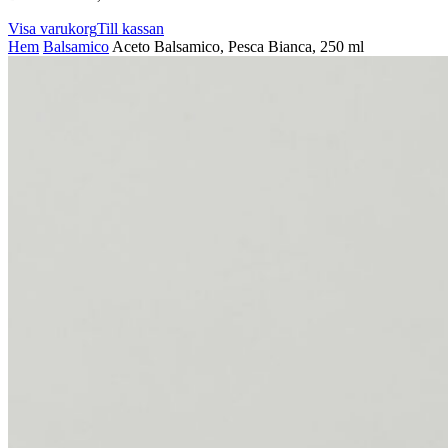
Visa varukorg
Till kassan
Hem
Balsamico
Aceto Balsamico, Pesca Bianca, 250 ml