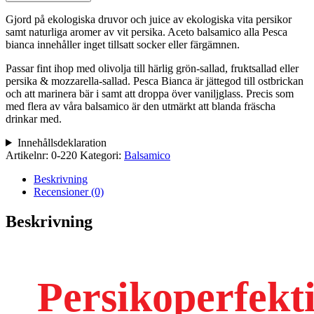
Pesca
Bianca,
Gjord på ekologiska druvor och juice av ekologiska vita persikor
250
samt naturliga aromer av vit persika. Aceto balsamico alla Pesca
ml
bianca innehåller inget tillsatt socker eller färgämnen.
mängd
Passar fint ihop med olivolja till härlig grön-sallad, fruktsallad eller
persika & mozzarella-sallad. Pesca Bianca är jättegod till ostbrickan
och att marinera bär i samt att droppa över vaniljglass. Precis som
med flera av våra balsamico är den utmärkt att blanda fräscha
drinkar med.
Innehållsdeklaration
Artikelnr:
0-220
Kategori:
Balsamico
Beskrivning
Recensioner (0)
Beskrivning
Persikoperfekt