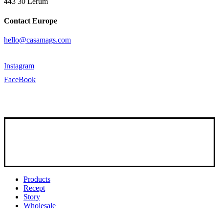
443 30 Lerum
Contact Europe
hello@casamags.com
Instagram
FaceBook
Close
Products
Menu
Recept
Story
Wholesale