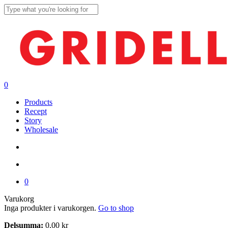
Skip
to
Close
main
Search
content
search
account
0
Menu
Products
Recept
Story
Wholesale
search
account
0
Close
Varukorg
Cart
Inga produkter i varukorgen.
Go to shop
Delsumma:
0,00
kr