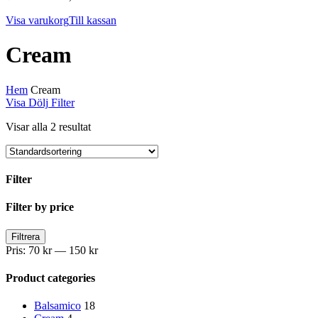
Visa varukorg
Till kassan
Cream
Hem
Cream
Visa
Dölj
Filter
Visar alla 2 resultat
Filter
Close
Filter by price
Filters
Min
Max
Filtrera
pris
pris
Pris:
70 kr
—
150 kr
Product categories
Balsamico
18