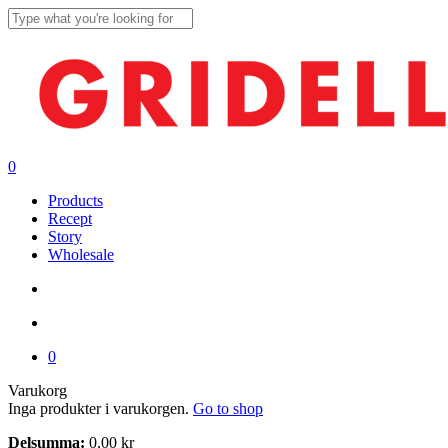
Skip
to
Close
main
Search
content
search
account
0
Menu
Products
Recept
Story
Wholesale
search
account
0
Close
Varukorg
Cart
Inga produkter i varukorgen.
Go to shop
Delsumma:
0,00
kr