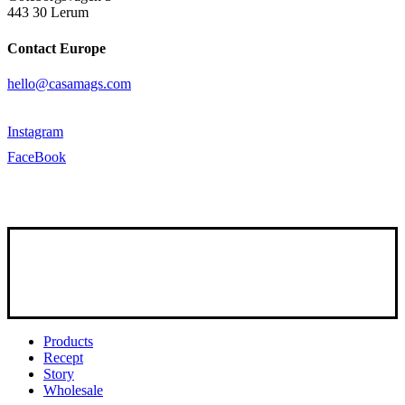
443 30 Lerum
Contact Europe
hello@casamags.com
Instagram
FaceBook
Close
Products
Menu
Recept
Story
Wholesale