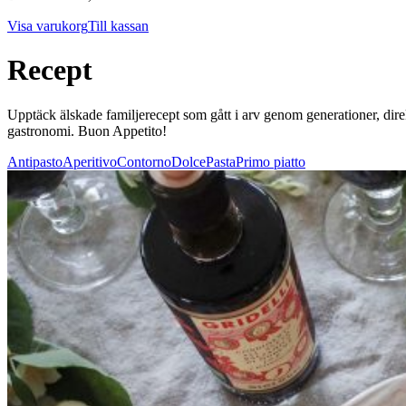
Visa varukorg
Till kassan
Recept
Upptäck älskade familjerecept som gått i arv genom generationer, direkt f
gastronomi. Buon Appetito!
Antipasto
Aperitivo
Contorno
Dolce
Pasta
Primo piatto