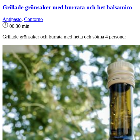
Grillade grönsaker med burrata och het balsamico
Antipasto
,
Contorno
00:30 min
Grillade grönsaker och burrata med hetta och sötma 4 personer