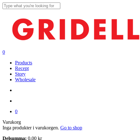
Skip
to
Close
main
Search
content
search
account
0
Menu
Products
Recept
Story
Wholesale
search
account
0
Close
Varukorg
Cart
Inga produkter i varukorgen.
Go to shop
Delsumma:
0,00
kr