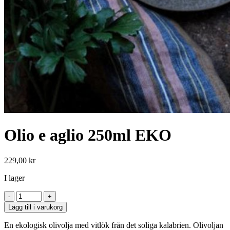
Olio e aglio 250ml EKO
229,00
kr
I lager
Olio
e
Lägg till i varukorg
aglio
250ml
En ekologisk olivolja med vitlök från det soliga kalabrien. Olivoljan