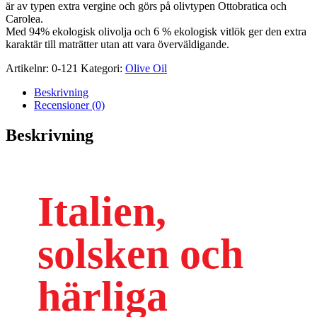
EKO
är av typen extra vergine och görs på olivtypen Ottobratica och
mängd
Carolea.
Med 94% ekologisk olivolja och 6 % ekologisk vitlök ger den extra
karaktär till maträtter utan att vara överväldigande.
Artikelnr:
0-121
Kategori:
Olive Oil
Beskrivning
Recensioner (0)
Beskrivning
Italien,
solsken och
härliga