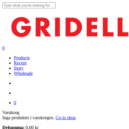
Skip
to
Close
main
Search
content
search
account
0
Menu
Products
Recept
Story
Wholesale
search
account
0
Close
Varukorg
Cart
Inga produkter i varukorgen.
Go to shop
Delsumma:
0,00
kr