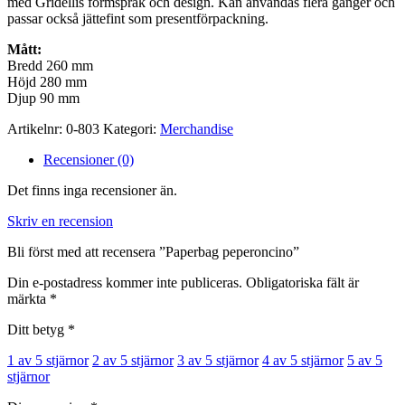
med Gridellis formspråk och design. Kan användas flera gånger och
passar också jättefint som presentförpackning.
Mått:
Bredd 260 mm
Höjd 280 mm
Djup 90 mm
Artikelnr:
0-803
Kategori:
Merchandise
Recensioner (0)
Det finns inga recensioner än.
Skriv en recension
Bli först med att recensera ”Paperbag peperoncino”
Din e-postadress kommer inte publiceras.
Obligatoriska fält är
märkta
*
Ditt betyg
*
1 av 5 stjärnor
2 av 5 stjärnor
3 av 5 stjärnor
4 av 5 stjärnor
5 av 5
stjärnor