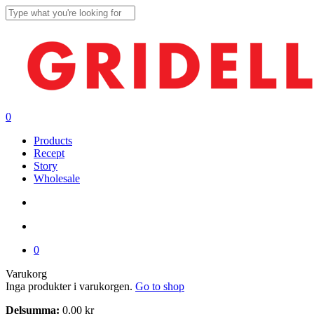
Skip
to
Close
main
Search
content
search
account
0
Menu
Products
Recept
Story
Wholesale
search
account
0
Close
Varukorg
Cart
Inga produkter i varukorgen.
Go to shop
Delsumma:
0,00
kr