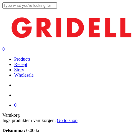
Skip
to
Close
main
Search
content
search
account
0
Menu
Products
Recept
Story
Wholesale
search
account
0
Close
Varukorg
Cart
Inga produkter i varukorgen.
Go to shop
Delsumma:
0,00
kr