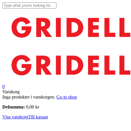
Skip
to
Close
main
Search
content
search
account
0
Menu
Close
Varukorg
Cart
Inga produkter i varukorgen.
Go to shop
Delsumma:
0,00
kr
Visa varukorg
Till kassan