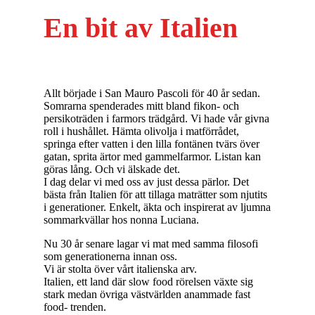
En
bit
av
Italien
Allt började i San Mauro Pascoli för 40 år sedan.
Somrarna spenderades mitt bland fikon- och
persikoträden i farmors trädgård. Vi hade vår givna
roll i hushållet. Hämta olivolja i matförrådet,
springa efter vatten i den lilla fontänen tvärs över
gatan, sprita ärtor med gammelfarmor. Listan kan
göras lång. Och vi älskade det.
I dag delar vi med oss av just dessa pärlor. Det
bästa från Italien för att tillaga maträtter som njutits
i generationer. Enkelt, äkta och inspirerat av ljumna
sommarkvällar hos nonna Luciana.
Nu 30 år senare lagar vi mat med samma filosofi
som generationerna innan oss.
Vi är stolta över vårt italienska arv.
Italien, ett land där slow food rörelsen växte sig
stark medan övriga västvärlden anammade fast
food- trenden.