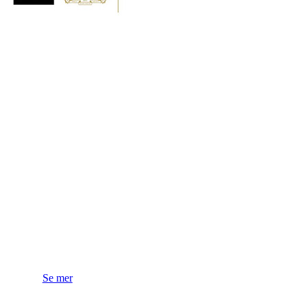
Vi
älskar
naturliga
ingredienser
Vi väljer naturliga och näringsrika ingredienser från
lokala producenter över hela Italien för att fånga
den äkta känslan av det italienska köket.
Se mer