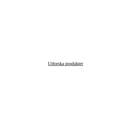
FRÅN VÅR FAMILJS KÖK
TILL DITT BORD
Naturligt. Äkta. Delizioso. Italienska smaker i sin renaste form,
förfinade genom generationer.
Utforska produkter