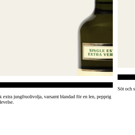
Crema Al 
ivolja
Söt och sil
extra jungfruolivolja, varsamt blandad för en len, pepprig
velse.